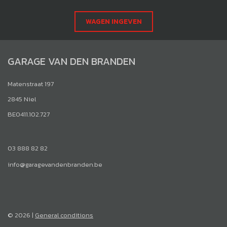
WAGEN INGEVEN
GARAGE VAN DEN BRANDEN
Matenstraat 197
2845 Niel
BE0411.102.727
03 888 82 82
info@garagevandenbranden.be
© 2026 |
General conditions